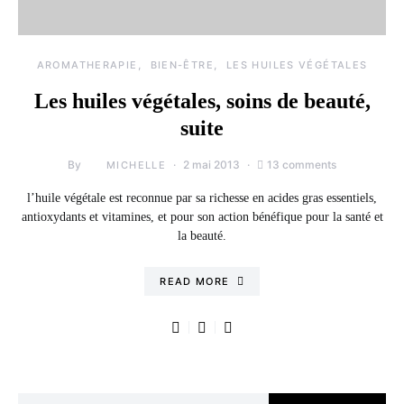
AROMATHERAPIE
BIEN-ÊTRE
LES HUILES VÉGÉTALES
Les huiles végétales, soins de beauté,
suite
By
2 mai 2013
13 comments
MICHELLE
l’huile végétale est reconnue par sa richesse en acides gras essentiels,
antioxydants et vitamines, et pour son action bénéfique pour la santé et
la beauté.
READ MORE
Search for: