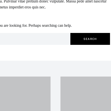
la. Pulvinar vitae pretium donec vulputate. Massa pede amet nascetur
metus imperdiet eros quis nec.
u are looking for. Perhaps searching can help.
Search for:
SEARCH