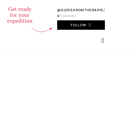
Get ready
@GUIDEAROMTHERAPIE/
E
for your
Followers
0
expedition
FOLLOW