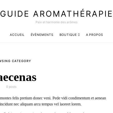
GUIDE AROMATHÉRAPI
Paix et harmonie des arômes
ACCUEIL
ÉVÈNEMENTS
BOUTIQUE
A PROPOS
WSING CATEGORY
ecenas
0 posts
 montes felis pretium donec veni. Pede vidi condimentum et aenean
 tincidunt nec aliquam arcu tempus vel laoreet lorem.