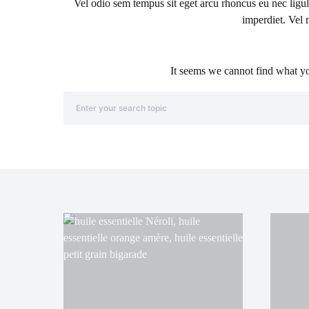
Vel odio sem tempus sit eget arcu rhoncus eu nec ligu
imperdiet. Vel 
It seems we cannot find what yo